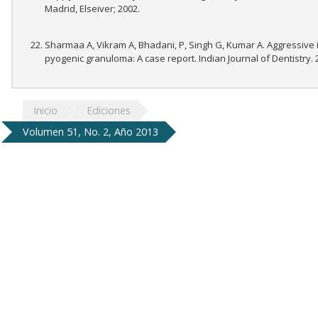
Madrid, Elseiver; 2002.
Sharmaa A, Vikram A, Bhadani, P, Singh G, Kumar A. Aggressive 
pyogenic granuloma: A case report. Indian Journal of Dentistry. 20
Inicio
Ediciones
Volumen 51, No. 2, Año 2013