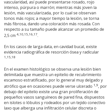
vascularidad, así puede presentarse rosado, rojo
intenso, púrpura o marrón; mientras más joven la
lesión, más vascularizada, por lo cual se observan
tonos más rojos; a mayor tiempo la lesión, se torna
más fibrosa, dando una coloración más rosada. Con
respecto a su tamaño puede alcanzar un promedio de
4,10,15,16,17
2,5 cm
.
En los casos de larga data, en cavidad bucal, existe
evidencia radiográfica de resorción ósea y radicular
1,15,18
En el examen histológico se observa una lesión bien
delimitada que muestra un epitelio de recubrimiento
escamoso estratificado, por lo general muy delgado y
1,9
atrófico que en ocasiones puede verse ulcerado
, por
debajo del epitelio existe una gran proliferación de
pequeños vasos sanguíneos de pared fina, dispuestos
en islotes o lóbulos y rodeados por un tejido conectivo
laxo que alberga una infiltración celular discreta o