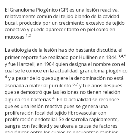
El Granuloma Piogénico (GP) es una lesión reactiva,
relativamente común del tejido blando de la cavidad
bucal, producida por un crecimiento excesivo de tejido
conectivo y puede aparecer tanto en piel como en
1,2
mucosas
La etiología de la lesión ha sido bastante discutida, el
3,4,5
primer reporte fue realizado por Hullihen en 1844
y fue Hartzell, en 1904 quien designa el nombre con el
cual se le conoce en la actualidad, granuloma piogénico
4
y a pesar de lo que sugiere la denominación no está
6,7
asociada a material purulento
y fue años después
que se demostró que las lesiones no tienen relación
4
alguna con bacterias
. En la actualidad se reconoce
que es una lesión reactiva pues se genera una
proliferación focal del tejido fibrovascular con
proliferación endotelial. Se desarrolla rápidamente,
sangra con facilidad y se ulcera a causa de factores
etiológicos entre los cuales se encuentran cambios