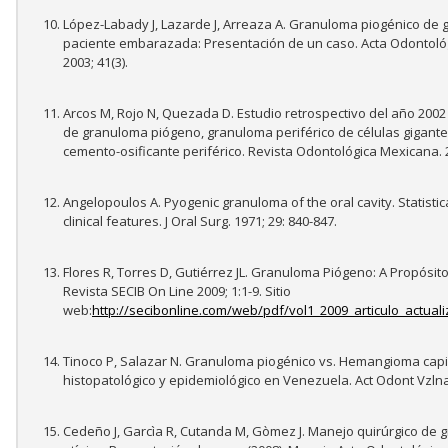
López-Labady J, Lazarde J, Arreaza A. Granuloma piogénico de
paciente embarazada: Presentación de un caso. Acta Odontoló
2003; 41(3).
Arcos M, Rojo N, Quezada D. Estudio retrospectivo del año 2002
de granuloma piógeno, granuloma periférico de células gigante
cemento-osificante periférico. Revista Odontológica Mexicana. 2
Angelopoulos A. Pyogenic granuloma of the oral cavity. Statistica
clinical features. J Oral Surg. 1971; 29: 840-847.
Flores R, Torres D, Gutiérrez JL. Granuloma Piógeno: A Propósit
Revista SECIB On Line 2009; 1:1-9. Sitio
web:
http://secibonline.com/web/pdf/vol1_2009_articulo_actuali
Tinoco P, Salazar N. Granuloma piogénico vs. Hemangioma capila
histopatológico y epidemiológico en Venezuela. Act Odont Vzlna 
Cedeño J, Garcìa R, Cutanda M, Gòmez J. Manejo quirúrgico de