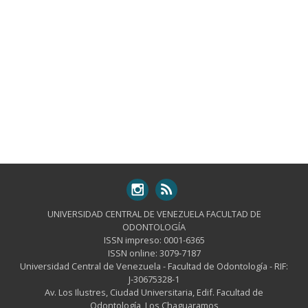
UNIVERSIDAD CENTRAL DE VENEZUELA FACULTAD DE
ODONTOLOGÍA
ISSN impreso: 0001-6365
ISSN online: 3079-7187
Universidad Central de Venezuela - Facultad de Odontología - RIF:
J-30675328-1
Av. Los Ilustres, Ciudad Universitaria, Edif. Facultad de
Odontología, Los Chaguaramos