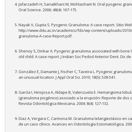
Jafarzadeh H, Sanatkhani M, Mohtasham N. Oral pyogenic granu
Oral Science. 2006; 48(4): 167-175.
Nayak V, Gupta S. Pyogenic Granuloma: A case report. Sitio Web
http://www.ddu.ac.in/academics/fds/wp-content/uploads/2010/
granuloma-A-case-Report.pdf.
Shenoy S, Dinkar A. Pyogenic granuloma associated with bone l
old child: A case report. J Indian Soc Pedod Anterior Dent. Dic de 2
Gonzàlez E, Damante J, Fischer C, Taveira L. Pyogenic granuloma
an unusual location. J Appl Oral Sci. 2010; 18(5): 538-541.
Garcìa I, Hinojosa A, Aldape B, Valenzuela E. Hemangioma lobula
(granuloma piogénico) asociado a la erupción: Reporte de dos c
Revista Odontológica Mexicana. 2004; 8(4): 127-132.
Diaz A, Vergara C, Carmona M. Granuloma telangiectásico en ca
de un caso clínico. Avances en Odontología Estomatológica. 2009