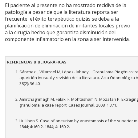
El paciente al presente no ha mostrado recidiva de la
patología a pesar de que la literatura reporta ser
frecuente, el éxito terapéutico quizás se deba a la
planificación de eliminación de irritantes locales previo
a la cirugía hecho que garantiza disminución del
componente inflamatorio en la zona a ser intervenida.
REFERENCIAS BIBLIOGRÁFICAS
Sánchez J, Villarroel M, Lòpez- labady J. Granuloma Piogénico: 
aparición inusual y revisión de la literatura. Acta Odontológica
38(2): 36-40.
Amirchaghmagh M, Falaki F, Mohtasham N, Mozafari P. Extraging
granuloma: a case report. Cases Journal. 2008; 1:371.
Hullihen S. Case of aneurism by anastomosis of the superior ma
1844; 4:160-2. 1844; 4: 160-2.