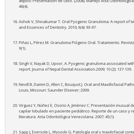
atípico: Presentación de caso. (2008). Manejo Acta Odontológic
46(4).
Ashok V, Shivakumar T. Oral Pyogenic Granuloma: A report of t
and Essences of Dentistry. 2010; II(4): 93-97.
Piñas L, Pérez M. Granuloma Piógeno Oral. Tratamiento. Revista 
9(1).
Singh V, Nayak D, Upoor, A. Pyogenic granuloma associated wit
report. Journa of Nepal Dental Association.2009; 10 (2): 137-139.
Nevill B, Damm D, Allen C, Bouquot J. Oral and Maxillofacial Patho
Louis, Missouri: Saunder Elseiver; 2009.
Virguez Y, Núñez E, Osorio A, Jiménez C. Presentación inusual
capilar lobulado en paciente pediátrico. Reporte de un caso y re
literatura. Acta Odontológica Venezolana. 2007; 45(1).
Sapp J, Eversole L, Wysocki G. Patología oral y maxilofacial co