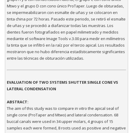
Mtwo y el grupo D con cono único ProTaper. Luego de obturadas,
se impermeabilizaron con esmalte de uñas y se colocaron en
tinta china por 72 horas. Pasado este periodo, se retiró el esmalte
de uñas y se procedió a diafanizar todas las muestras. Los
dientes fueron fotografiados en papel milimetrado y medidos
mediante el software Image Tools v.3.00 para medir en milímetros
la tinta que se infiltró en la raíz por el tercio apical. Los resultados
mostraron que no hubo diferencia estadísticamente significantes
entre las técnicas de obturación utilizadas.
EVALUATION OF TWO SYSTEMS SHUTTER SINGLE CONE VS
LATERAL CONDENSATION
ABSTRACT:
The aim of this study was to compare in vitro the apical seal of
single cone (ProTaper and Mtwo) and lateral condensation. 68
buccal canals were used in 34 upper molars, 4 groups of 15
samples each were formed, 8 roots used as positive and negative