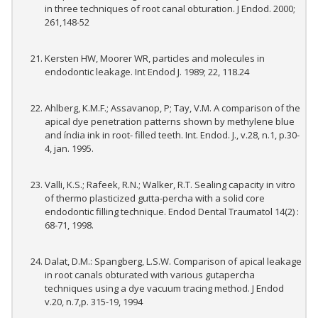
in three techniques of root canal obturation. J Endod. 2000;
261,148-52
Kersten HW, Moorer WR, particles and molecules in
endodontic leakage. Int Endod J. 1989; 22, 118.24
Ahlberg, K.M.F.; Assavanop, P; Tay, V.M. A comparison of the
apical dye penetration patterns shown by methylene blue
and índia ink in root- filled teeth. Int. Endod. J., v.28, n.1, p.30-
4, jan. 1995.
Valli, K.S.; Rafeek, R.N.; Walker, R.T. Sealing capacity in vitro
of thermo plasticized gutta-percha with a solid core
endodontic filling technique. Endod Dental Traumatol 14(2) :
68-71, 1998.
Dalat, D.M.: Spangberg, L.S.W. Comparison of apical leakage
in root canals obturated with various gutapercha
techniques using a dye vacuum tracing method. J Endod
v.20, n.7,p. 315-19, 1994