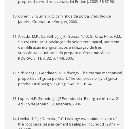
prepared curved root canals. Int Endod J. 2005 ;38:87-96.
Cohen. S.; Burns, R.C. caminhos da polpa. 7 ed. Rio de
Janeiro, Guanabara Koogan, 2000.
Arruda, M.P.; Carvalho Jr, J.R.; Souza, Y.T.C.S.; Cruz Filho, A.M.;
Souza Neto, M.D. Avaliação do selamento apical, por meio
da infiltração marginal, após a utilização de três
substâncias auxiliares do preparo químico-mecânico.
ROBRAC v. 11, n. 32, p. 14-8, 2002.
Schilder,H. ; Goodman, A.; Aldrich,W. The thermo mechanical
properties of gutta-percha. I. The compressibility of gutta-
percha. Oral Surg, v.37,n.6,p. 946-953, 1974.
Lopes, H.P. Siqueira Jr., JF Endodontia- Biologia e técnica. 2ª
ed. Rio de Janeiro. Guanabara, 2004.
Hovland, E.J. ; Dumsha, T.C. Leakage evaluation in vitro of
the root canal sealer cement Sealapex. Int Endod J 28(1): 7-