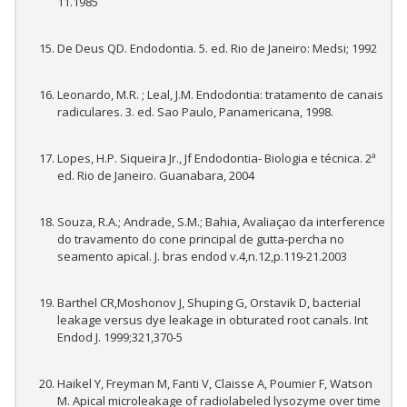
11.1985
De Deus QD. Endodontia. 5. ed. Rio de Janeiro: Medsi; 1992
Leonardo, M.R. ; Leal, J.M. Endodontia: tratamento de canais
radiculares. 3. ed. Sao Paulo, Panamericana, 1998.
Lopes, H.P. Siqueira Jr., Jf Endodontia- Biologia e técnica. 2ª
ed. Rio de Janeiro. Guanabara, 2004
Souza, R.A.; Andrade, S.M.; Bahia, Avaliaçao da interference
do travamento do cone principal de gutta-percha no
seamento apical. J. bras endod v.4,n.12,p.119-21.2003
Barthel CR,Moshonov J, Shuping G, Orstavik D, bacterial
leakage versus dye leakage in obturated root canals. Int
Endod J. 1999;321,370-5
Haikel Y, Freyman M, Fanti V, Claisse A, Poumier F, Watson
M. Apical microleakage of radiolabeled lysozyme over time