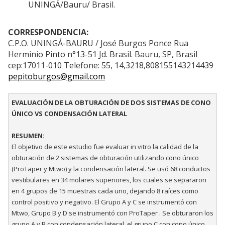
UNINGÁ/Bauru/ Brasil.
CORRESPONDENCIA:
C.P.O. UNINGÁ-BAURU / José Burgos Ponce Rua
Herminio Pinto n°13-51 Jd. Brasil. Bauru, SP, Brasil
cep:17011-010 Telefone: 55, 14,3218,808155143214439
pepitoburgos@gmail.com
EVALUACIÓN DE LA OBTURACIÓN DE DOS SISTEMAS DE CONO
ÚNICO VS CONDENSACIÓN LATERAL
RESUMEN:
El objetivo de este estudio fue evaluar in vitro la calidad de la
obturación de 2 sistemas de obturación utilizando cono único
(ProTaper y Mtwo) y la condensación lateral. Se usó 68 conductos
vestibulares en 34 molares superiores, los cuales se separaron
en 4 grupos de 15 muestras cada uno, dejando 8 raíces como
control positivo y negativo. El Grupo A y C se instrumentó con
Mtwo, Grupo B y D se instrumentó con ProTaper . Se obturaron los
grupo A y B con condensación lateral, el grupo C con cono único