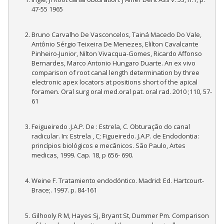
47-55 1965
Bruno Carvalho De Vasconcelos, Tainá Macedo Do Vale,
Antônio Sérgio Teixeira De Menezes, Elilton Cavalcante
Pinheiro-Junior, Nilton Vivacqua-Gomes, Ricardo Affonso
Bernardes, Marco Antonio Hungaro Duarte. An ex vivo
comparison of root canal length determination by three
electronic apex locators at positions short of the apical
foramen. Oral surg oral med.oral pat. oral rad. 2010 ;110, 57-
61
Feigueiredo .J.A.P. De : Estrela, C. Obturação do canal
radicular. In: Estrela , C; Figueiredo. J.A.P. de Endodontia:
princípios biológicos e mecânicos. São Paulo, Artes
medicas, 1999. Cap. 18, p 656- 690.
Weine F. Tratamiento endodóntico. Madrid: Ed. Hartcourt-
Brace;. 1997. p. 84-161
Gilhooly R M, Hayes Sj, Bryant St, Dummer Pm. Comparison