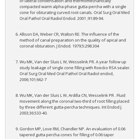
of lateral condensation and thermomechanically
compacted warm alpha-phase gutta-percha with a single
cone for obturating curved root canals. Oral Surg Oral Med
Oral Pathol Oral Radiol Endod. 2001 ;91:89-94.
Allison DA, Weber CR, Walton RE. The influence of the
method of canal preparation on the quality of apical and
coronal obturation. J Endod. 1979;5:298.304
Wu MK, Van der Sluis L W, Wesselink PR. A year follow up
study leakage of single cone filling with Roecko RSA sealer.
Oral Surg Oral Med Oral Pathol Oral Radiol endod,
2006;101;662-7
Wu MK, Van der Sluis L W, Ardilla CN, Wesselink PR . Fluid
movement along the coronal two-third of root filling placed
by three different gutta-percha techniques. Int Endod J.
2003;36:533-40.
Gordon MP, Love RM, Chandler NP. An evaluation of 0.06
tapered gutta percha cones for filling of 0.06 taper