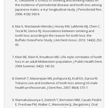
K, Tokudome S. Effects of smoking and drinking habits on
the incidence of periodontal disease and tooth loss among
Japanese males: a 4-yr longitudinal study. J Periodontal Res.
2006; 41(6): 560-6.
Mai X, Wactawski-Wende J, Hovey KM, LaMonte MJ, Chen C,
Tezal M, Genco RJ. Associations between smoking and
tooth loss according to the reason for tooth loss: the
Buffalo OsteoPerio Study. J Am Dent Assoc. 2013; 144(3): 252-
65.
Klein BE, Klein R, Knudtson MD. Life-style correlates of tooth
loss in an adult Midwestern population. J Public Health Dent.
2004 Summer; 64(3): 145-50.
Dietrich T, Maserejian NN, Joshipura KJ, Krall EA, Garcia RI.
Tobacco use and incidence of tooth loss among US male
health professionals. J Dent Res. 2007; 86(4): 373-7.
Warnakulasuriya S, Dietrich T, Bornstein MM, Casals Peidró
E, Preshaw PM, Walter C, Wennström JL, Bergström J. Oral