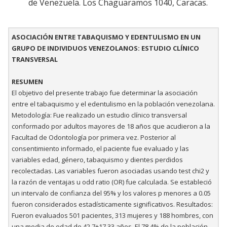
de Venezuela. Los Chaguaramos 1040, Caracas.
ASOCIACIÓN ENTRE TABAQUISMO Y EDENTULISMO EN UN
GRUPO DE INDIVIDUOS VENEZOLANOS: ESTUDIO CLÍNICO
TRANSVERSAL
RESUMEN
El objetivo del presente trabajo fue determinar la asociación
entre el tabaquismo y el edentulismo en la población venezolana.
Metodología: Fue realizado un estudio clínico transversal
conformado por adultos mayores de 18 años que acudieron a la
Facultad de Odontología por primera vez. Posterior al
consentimiento informado, el paciente fue evaluado y las
variables edad, género, tabaquismo y dientes perdidos
recolectadas. Las variables fueron asociadas usando test chi2 y
la razón de ventajas u odd ratio (OR) fue calculada. Se estableció
un intervalo de confianza del 95% y los valores p menores a 0.05
fueron considerados estadísticamente significativos. Resultados:
Fueron evaluados 501 pacientes, 313 mujeres y 188 hombres, con
una media de edad de 42,7±17,33 años. El 78,4% de la población