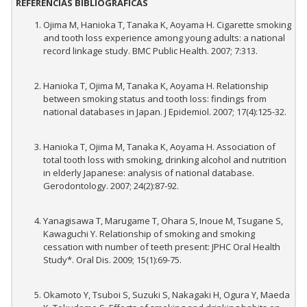
REFERENCIAS BIBLIOGRÁFICAS
Ojima M, Hanioka T, Tanaka K, Aoyama H. Cigarette smoking
and tooth loss experience among young adults: a national
record linkage study. BMC Public Health. 2007; 7:313.
Hanioka T, Ojima M, Tanaka K, Aoyama H. Relationship
between smoking status and tooth loss: findings from
national databases in Japan. J Epidemiol. 2007; 17(4):125-32.
Hanioka T, Ojima M, Tanaka K, Aoyama H. Association of
total tooth loss with smoking, drinking alcohol and nutrition
in elderly Japanese: analysis of national database.
Gerodontology. 2007; 24(2):87-92.
Yanagisawa T, Marugame T, Ohara S, Inoue M, Tsugane S,
Kawaguchi Y. Relationship of smoking and smoking
cessation with number of teeth present: JPHC Oral Health
Study*. Oral Dis. 2009; 15(1):69-75.
Okamoto Y, Tsuboi S, Suzuki S, Nakagaki H, Ogura Y, Maeda