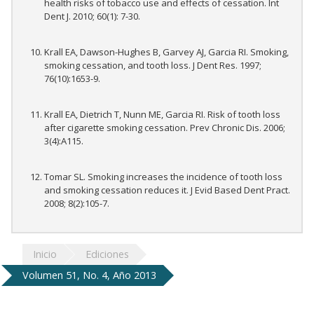
health risks of tobacco use and effects of cessation. Int
Dent J. 2010; 60(1): 7-30.
Krall EA, Dawson-Hughes B, Garvey AJ, Garcia RI. Smoking,
smoking cessation, and tooth loss. J Dent Res. 1997;
76(10):1653-9.
Krall EA, Dietrich T, Nunn ME, Garcia RI. Risk of tooth loss
after cigarette smoking cessation. Prev Chronic Dis. 2006;
3(4):A115.
Tomar SL. Smoking increases the incidence of tooth loss
and smoking cessation reduces it. J Evid Based Dent Pract.
2008; 8(2):105-7.
Inicio
Ediciones
Volumen 51, No. 4, Año 2013