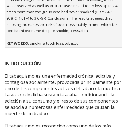
was observed as well as an increased risk of tooth loss up to 2,4
times more than the group who had never smoked (OR = 2,4396
95% CI 1,6174 to 3,6797). Conclusions: The results suggest that
smoking increases the risk of tooth loss mainly in men, which it is
persistent over time despite smoking cessation.
KEY WORDS:
smoking, tooth loss, tobacco.
INTRODUCCIÓN
El tabaquismo es una enfermedad crónica, adictiva y
contagiosa socialmente, provocada principalmente por
uno de los componentes activos del tabaco, la nicotina.
La acción de dicha sustancia acaba condicionando la
adicción a su consumo y el resto de sus componentes
se asocia a numerosas enfermedades que causan la
muerte del individuo.
El tabaquismo es reconocido como uno de los más