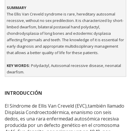
SUMMARY
The Ellis Van Creveld syndrome is rare, hereditary autosomal
recessive, without no sex predilection. It is characterized by short-
limbed dwarfism, bilateral postaxial hand polydactyl,
chondrodysplasia of long bones and ectodermic dysplasia
affecting fingernails and teeth. The knowledge of it is essential for
early diagnosis and appropriate multidisciplinary management
that allows a better quality of life for these patients.
KEY WORDS:
Polydactyl, Autosomal recessive disease, neonatal
dwarfism.
INTRODUCCIÓN
El Síndrome de Ellis Van Creveld (EVC),también llamado
Displasia Condroectodérmica, enanismo con seis
dedos, es una rara enfermedad autosómica recesiva
producida por un defecto genético en el cromosoma