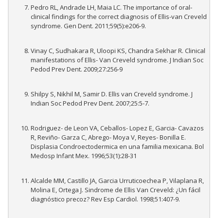
Pedro RL, Andrade LH, Maia LC. The importance of oral-
clinical findings for the correct diagnosis of Ellis-van Creveld
syndrome. Gen Dent. 2011;59(5):e206-9.
Vinay C, Sudhakara R, Uloopi KS, Chandra Sekhar R. Clinical
manifestations of Ellis- Van Creveld syndrome. J Indian Soc
Pedod Prev Dent. 2009;27:256-9
Shilpy S, Nikhil M, Samir D. Ellis van Creveld syndrome. J
Indian Soc Pedod Prev Dent. 2007;25:5-7.
Rodriguez- de Leon VA, Ceballos- Lopez E, Garcia- Cavazos
R, Reviño- Garza C, Abrego- Moya V, Reyes- Bonilla E.
Displasia Condroectodermica en una familia mexicana. Bol
Medosp Infant Mex. 1996;53(1):28-31
Alcalde MM, Castillo JA, Garcia Urruticoechea P, Vilaplana R,
Molina E, Ortega J. Sindrome de Ellis Van Creveld: ¿Un fácil
diagnóstico precoz? Rev Esp Cardiol. 1998;51:407-9.