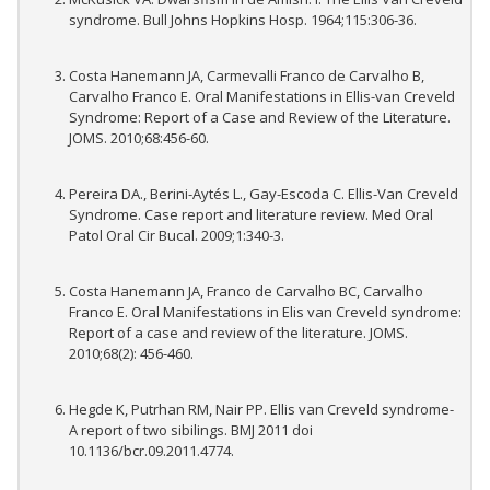
syndrome. Bull Johns Hopkins Hosp. 1964;115:306-36.
Costa Hanemann JA, Carmevalli Franco de Carvalho B,
Carvalho Franco E. Oral Manifestations in Ellis-van Creveld
Syndrome: Report of a Case and Review of the Literature.
JOMS. 2010;68:456-60.
Pereira DA., Berini-Aytés L., Gay-Escoda C. Ellis-Van Creveld
Syndrome. Case report and literature review. Med Oral
Patol Oral Cir Bucal. 2009;1:340-3.
Costa Hanemann JA, Franco de Carvalho BC, Carvalho
Franco E. Oral Manifestations in Elis van Creveld syndrome:
Report of a case and review of the literature. JOMS.
2010;68(2): 456-460.
Hegde K, Putrhan RM, Nair PP. Ellis van Creveld syndrome-
A report of two sibilings. BMJ 2011 doi
10.1136/bcr.09.2011.4774.