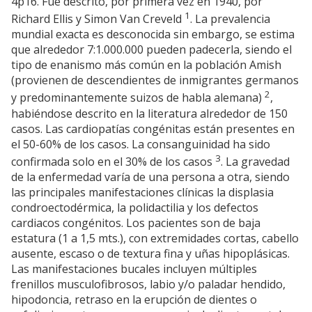
4p16. Fue descrito, por primera vez en 1940, por
1
Richard Ellis y Simon Van Creveld
. La prevalencia
mundial exacta es desconocida sin embargo, se estima
que alrededor 7:1.000.000 pueden padecerla, siendo el
tipo de enanismo más común en la población Amish
(provienen de descendientes de inmigrantes germanos
2
y predominantemente suizos de habla alemana)
,
habiéndose descrito en la literatura alrededor de 150
casos. Las cardiopatías congénitas están presentes en
el 50-60% de los casos. La consanguinidad ha sido
3
confirmada solo en el 30% de los casos
. La gravedad
de la enfermedad varía de una persona a otra, siendo
las principales manifestaciones clínicas la displasia
condroectodérmica, la polidactilia y los defectos
cardiacos congénitos. Los pacientes son de baja
estatura (1 a 1,5 mts.), con extremidades cortas, cabello
ausente, escaso o de textura fina y uñas hipoplásicas.
Las manifestaciones bucales incluyen múltiples
frenillos musculofibrosos, labio y/o paladar hendido,
hipodoncia, retraso en la erupción de dientes o