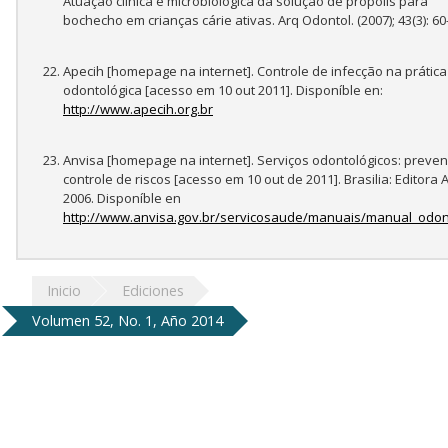
Atuação clínica e microbiológica da solução de própolis para
bochecho em crianças cárie ativas. Arq Odontol. (2007); 43(3): 60
Apecih [homepage na internet]. Controle de infecção na prática
odontológica [acesso em 10 out 2011]. Disponíble en:
http://www.apecih.org.br
Anvisa [homepage na internet]. Serviços odontológicos: preve
controle de riscos [acesso em 10 out de 2011]. Brasilia: Editora 
2006. Disponíble en
http://www.anvisa.gov.br/servicosaude/manuais/manual_odon
Inicio
Ediciones
Volumen 52, No. 1, Año 2014