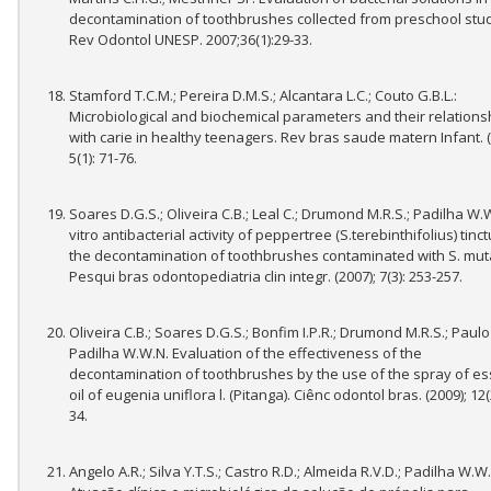
decontamination of toothbrushes collected from preschool stu
Rev Odontol UNESP. 2007;36(1):29-33.
Stamford T.C.M.; Pereira D.M.S.; Alcantara L.C.; Couto G.B.L.:
Microbiological and biochemical parameters and their relations
with carie in healthy teenagers. Rev bras saude matern Infant. (
5(1): 71-76.
Soares D.G.S.; Oliveira C.B.; Leal C.; Drumond M.R.S.; Padilha W.W
vitro antibacterial activity of peppertree (S.terebinthifolius) tinc
the decontamination of toothbrushes contaminated with S. mut
Pesqui bras odontopediatria clin integr. (2007); 7(3): 253-257.
Oliveira C.B.; Soares D.G.S.; Bonfim I.P.R.; Drumond M.R.S.; Paulo
Padilha W.W.N. Evaluation of the effectiveness of the
decontamination of toothbrushes by the use of the spray of es
oil of eugenia uniflora l. (Pitanga). Ciênc odontol bras. (2009); 12(2
34.
Angelo A.R.; Silva Y.T.S.; Castro R.D.; Almeida R.V.D.; Padilha W.W.