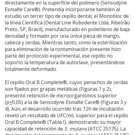
directamente en la superficie del polímero (Sensodyne
Esmalte Care®). Pretendía incorporarse también al
estudio un tercer tipo de cepillo dental, el Monobloc de
la línea Científica (Dental Line Robodente Ltda, Ribeirão
Preto, SP, Brasil), manufacturado en polietileno de baja
densidad y formado por una única pieza de mango,
cabeza y cerdas. Mientras tanto, como la esterilización
para eliminación de la contaminación presente hizo
parte del protocolo experimental, ese cepillo no
soportó la temperatura de autoclave, presentándose
totalmente deformado.
El cepillo Oral B Complete®, cuyos penachos de cerdas
son fijados por grapas metálicas (Figuras 1 y 2),
presentó retención de microorganismos superior
(p
<
0,05) a la de Sensodyne Esmalte Care® (Figuras 3 y
4). Aún, el desarrollo ocurrido tras 12h de incubación
reveló un resultado de UFC/mL superior para el cepillo
Oral B Complete® (Tabla I), demostrando su mayor
capacidad de retención de
S. mutans
(ATCC 25175). La