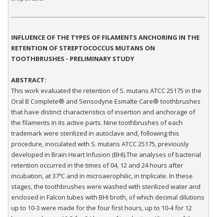
INFLUENCE OF THE TYPES OF FILAMENTS ANCHORING IN THE
RETENTION OF STREPTOCOCCUS MUTANS ON
TOOTHBRUSHES - PRELIMINARY STUDY
ABSTRACT:
This work evaluated the retention of S. mutans ATCC 25175 in the
Oral B Complete® and Sensodyne Esmalte Care® toothbrushes
that have distinct characteristics of insertion and anchorage of
the filaments in its active parts. Nine toothbrushes of each
trademark were sterilized in autoclave and, following this
procedure, inoculated with S. mutans ATCC 25175, previously
developed in Brain Heart Infusion (BHI).The analyses of bacterial
retention occurred in the times of 04, 12 and 24 hours after
incubation, at 37ºC and in microaerophilic, in triplicate. In these
stages, the toothbrushes were washed with sterilized water and
enclosed in Falcon tubes with BHI broth, of which decimal dilutions
up to 10-3 were made for the four first hours, up to 10-4 for 12