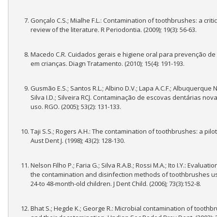
Gonçalo C.S.; Mialhe F.L.: Contamination of toothbrushes: a critic
review of the literature. R Periodontia. (2009); 19(3): 56-63.
Macedo C.R. Cuidados gerais e higiene oral para prevenção de 
em crianças. Diagn Tratamento. (2010); 15(4): 191-193.
Gusmão E.S.; Santos R.L.; Albino D.V.; Lapa A.C.F.; Albuquerque N.
Silva I.D.; Silveira RCJ. Contaminação de escovas dentárias nov
uso. RGO. (2005); 53(2): 131-133.
Taji S.S.; Rogers A.H.: The contamination of toothbrushes: a pilot
Aust Dent J. (1998); 43(2): 128-130.
Nelson Filho P.; Faria G.; Silva R.A.B.; Rossi M.A.; Ito I.Y.: Evaluatio
the contamination and disinfection methods of toothbrushes u
24-to 48-month-old children. J Dent Child. (2006); 73(3):152-8.
Bhat S.; Hegde K.; George R.: Microbial contamination of toothb