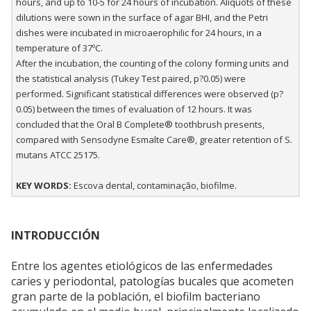
hours, and up to 10-5 for 24 hours of incubation. Aliquots of these
dilutions were sown in the surface of agar BHI, and the Petri
dishes were incubated in microaerophilic for 24 hours, in a
temperature of 37ºC.
After the incubation, the counting of the colony forming units and
the statistical analysis (Tukey Test paired, p?0.05) were
performed. Significant statistical differences were observed (p?
0.05) between the times of evaluation of 12 hours. It was
concluded that the Oral B Complete® toothbrush presents,
compared with Sensodyne Esmalte Care®, greater retention of S.
mutans ATCC 25175.
KEY WORDS:
Escova dental, contaminação, biofilme.
INTRODUCCIÓN
Entre los agentes etiológicos de las enfermedades
caries y periodontal, patologías bucales que acometen
gran parte de la población, el biofilm bacteriano