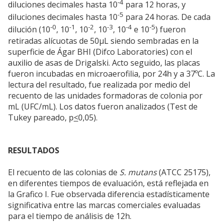
-4
diluciones decimales hasta 10
para 12 horas, y
-5
diluciones decimales hasta 10
para 24 horas. De cada
-0
-1
-2
-3
-4
-5
dilución (10
, 10
, 10
, 10
, 10
e 10
) fueron
retiradas alícuotas de 50µL siendo sembradas en la
superficie de Ágar BHI (Difco Laboratories) con el
auxilio de asas de Drigalski. Acto seguido, las placas
fueron incubadas en microaerofilia, por 24h y a 37ºC. La
lectura del resultado, fue realizada por medio del
recuento de las unidades formadoras de colonia por
mL (UFC/mL). Los datos fueron analizados (Test de
Tukey pareado, p
<
0,05).
RESULTADOS
El recuento de las colonias de
S. mutans
(ATCC 25175),
en diferentes tiempos de evaluación, está reflejada en
la Grafico I. Fue observada diferencia estadísticamente
significativa entre las marcas comerciales evaluadas
para el tiempo de análisis de 12h.