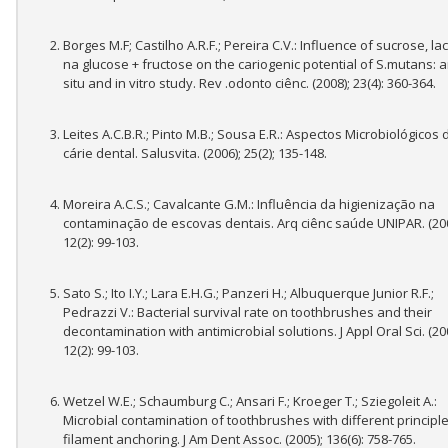
Borges M.F; Castilho A.R.F.; Pereira C.V.: Influence of sucrose, la
na glucose + fructose on the cariogenic potential of S.mutans: a
situ and in vitro study. Rev .odonto ciênc. (2008); 23(4): 360-364.
Leites A.C.B.R.; Pinto M.B.; Sousa E.R.: Aspectos Microbiológicos 
cárie dental. Salusvita. (2006); 25(2); 135-148.
Moreira A.C.S.; Cavalcante G.M.: Influência da higienização na
contaminação de escovas dentais. Arq ciênc saúde UNIPAR. (200
12(2): 99-103.
Sato S.; Ito I.Y.; Lara E.H.G.; Panzeri H.; Albuquerque Junior R.F.;
Pedrazzi V.: Bacterial survival rate on toothbrushes and their
decontamination with antimicrobial solutions. J Appl Oral Sci. (20
12(2): 99-103.
Wetzel W.E.; Schaumburg C.; Ansari F.; Kroeger T.; Sziegoleit A.:
Microbial contamination of toothbrushes with different principle
filament anchoring. J Am Dent Assoc. (2005); 136(6): 758-765.