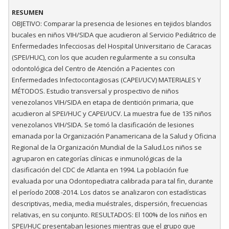
RESUMEN
OBJETIVO: Comparar la presencia de lesiones en tejidos blandos
bucales en niños VIH/SIDA que acudieron al Servicio Pediátrico de
Enfermedades Infecciosas del Hospital Universitario de Caracas
(SPEI/HUC), con los que acuden regularmente a su consulta
odontológica del Centro de Atención a Pacientes con
Enfermedades Infectocontagiosas (CAPEI/UCV) MATERIALES Y
MÉTODOS. Estudio transversal y prospectivo de niños
venezolanos VIH/SIDA en etapa de dentición primaria, que
acudieron al SPEI/HUC y CAPEI/UCV. La muestra fue de 135 niños
venezolanos VIH/SIDA. Se tomó la clasificación de lesiones
emanada por la Organización Panamericana de la Salud y Oficina
Regional de la Organización Mundial de la Salud.Los niños se
agruparon en categorías clínicas e inmunológicas de la
clasificación del CDC de Atlanta en 1994. La población fue
evaluada por una Odontopediatra calibrada para tal fin, durante
el período 2008 -2014. Los datos se analizaron con estadísticas
descriptivas, media, media muéstrales, dispersión, frecuencias
relativas, en su conjunto. RESULTADOS: El 100% de los niños en
SPEI/HUC presentaban lesiones mientras que el grupo que