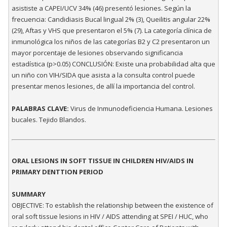
asististe a CAPEI/UCV 34% (46) presentó lesiones. Según la
frecuencia: Candidiasis Bucal lingual 2% (3), Queilitis angular 22%
(29), Aftas y VHS que presentaron el 5% (7). La categoría clínica de
inmunológica los niños de las categorías B2 y C2 presentaron un
mayor porcentaje de lesiones observando significancia
estadística (p>0.05) CONCLUSIÓN: Existe una probabilidad alta que
un niño con VIH/SIDA que asista a la consulta control puede
presentar menos lesiones, de allí la importancia del control.
PALABRAS CLAVE:
Virus de Inmunodeficiencia Humana. Lesiones
bucales. Tejido Blandos.
ORAL LESIONS IN SOFT TISSUE IN CHILDREN HIV/AIDS IN
PRIMARY DENTTION PERIOD
SUMMARY
OBJECTIVE: To establish the relationship between the existence of
oral soft tissue lesions in HIV / AIDS attending at SPEI / HUC, who