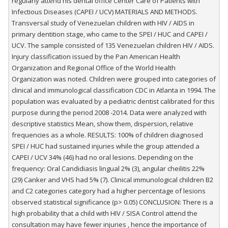
regularly attend his dental office Center Care of Patients with
Infectious Diseases (CAPEI / UCV) MATERIALS AND METHODS.
Transversal study of Venezuelan children with HIV / AIDS in
primary dentition stage, who came to the SPEI / HUC and CAPEI /
UCV. The sample consisted of 135 Venezuelan children HIV / AIDS.
Injury classification issued by the Pan American Health
Organization and Regional Office of the World Health
Organization was noted. Children were grouped into categories of
clinical and immunological classification CDC in Atlanta in 1994. The
population was evaluated by a pediatric dentist calibrated for this
purpose during the period 2008 -2014. Data were analyzed with
descriptive statistics Mean, show them, dispersion, relative
frequencies as a whole. RESULTS: 100% of children diagnosed
SPEI / HUC had sustained injuries while the group attended a
CAPEI / UCV 34% (46) had no oral lesions. Depending on the
frequency: Oral Candidiasis lingual 2% (3), angular cheilitis 22%
(29) Canker and VHS had 5% (7). Clinical immunological children B2
and C2 categories category had a higher percentage of lesions
observed statistical significance (p> 0.05) CONCLUSION: There is a
high probability that a child with HIV / SISA Control attend the
consultation may have fewer injuries , hence the importance of