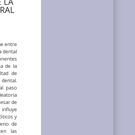
 LA
RAL
e entre
a dental
onentes
ia de la
ltad de
dental.
al paso
leatoria
pesar de
 influye
óticos y
meno de
cen las