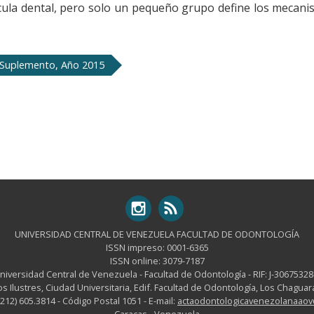
ícula dental, pero solo un pequeño grupo define los mecan
 Suplemento, Año 2015
UNIVERSIDAD CENTRAL DE VENEZUELA FACULTAD DE ODONTOLOGÍA
ISSN impreso: 0001-6365
ISSN online: 3079-7187
niversidad Central de Venezuela - Facultad de Odontología - RIF: J-30675328
os Ilustres, Ciudad Universitaria, Edif. Facultad de Odontología, Los Chagu
-212) 605.3814 - Código Postal 1051 - E-mail:
actaodontologicavenezolanaao