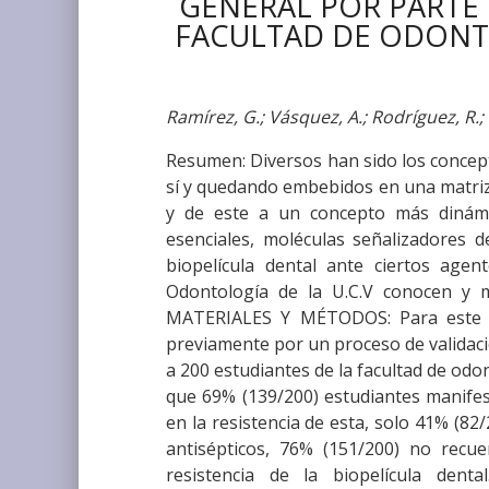
GENERAL POR PARTE 
FACULTAD DE ODONTO
Ramírez, G.; Vásquez, A.; Rodríguez, R.; 
Resumen: Diversos han sido los concep
sí y quedando embebidos en una matriz 
y de este a un concepto más dinámic
esenciales, moléculas señalizadores d
biopelícula dental ante ciertos agen
Odontología de la U.C.V conocen y ma
MATERIALES Y MÉTODOS: Para este es
previamente por un proceso de validaci
a 200 estudiantes de la facultad de od
que 69% (139/200) estudiantes manifest
en la resistencia de esta, solo 41% (82/2
antisépticos, 76% (151/200) no recu
resistencia de la biopelícula den