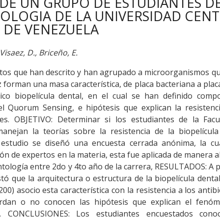
DE UN GRUPO DE ESTUDIANTES DE
LOGIA DE LA UNIVERSIDAD CENT
DE VENEZUELA
Visaez, D., Briceño, E.
tos que han descrito y han agrupado a microorganismos qu
forman una masa característica, de placa bacteriana a plac
o biopelícula dental, en el cual se han definido comp
el Quorum Sensing, e hipótesis que explican la resistenc
tes. OBJETIVO: Determinar si los estudiantes de la Facu
nejan la teorías sobre la resistencia de la biopelícula 
tudio se diseñó una encuesta cerrada anónima, la cu
ón de expertos en la materia, esta fue aplicada de manera a
ontología entre 2do y 4to año de la carrera, RESULTADOS: A 
ó que la arquitectura o estructura de la biopelícula dental
00) asocio esta característica con la resistencia a los antibi
erdan o no conocen las hipótesis que explican el fenó
tal. CONCLUSIONES: Los estudiantes encuestados cono