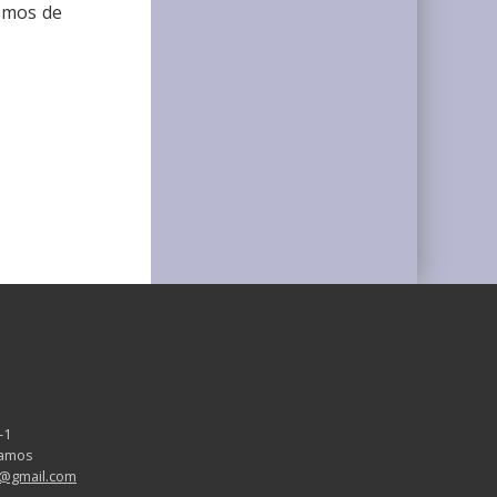
ismos de
-1
aramos
v@gmail.com