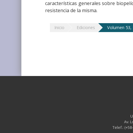
características generales sobre biopel
resistencia de la misma.
Inicio
Ediciones
Volumen 53,
U
Av. L
Telef.: (+58