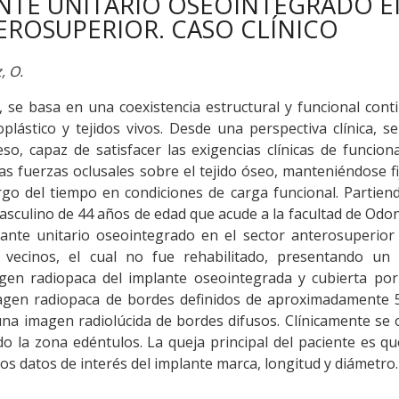
NTE UNITARIO OSEOINTEGRADO E
EROSUPERIOR. CASO CLÍNICO
, O.
se basa en una coexistencia estructural y funcional cont
plástico y tejidos vivos. Desde una perspectiva clínica, se
so, capaz de satisfacer las exigencias clínicas de funcio
as fuerzas oclusales sobre el tejido óseo, manteniéndose fi
rgo del tiempo en condiciones de carga funcional. Partien
asculino de 44 años de edad que acude a la facultad de Odo
ante unitario oseointegrado en el sector anterosuperior
s vecinos, el cual no fue rehabilitado, presentando un 
gen radiopaca del implante oseointegrada y cubierta por
agen radiopaca de bordes definidos de aproximadamente
a imagen radiolúcida de bordes difusos. Clínicamente se 
o la zona edéntulos. La queja principal del paciente es q
os datos de interés del implante marca, longitud y diámetro.