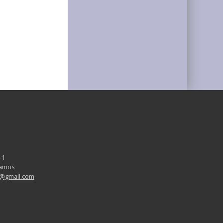
-1
aramos
v@gmail.com