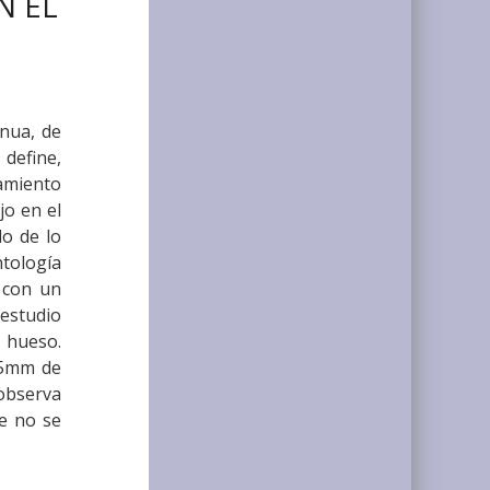
N EL
inua, de
 define,
namiento
jo en el
do de lo
ntología
 con un
estudio
 hueso.
 5mm de
observa
ue no se