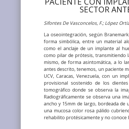
PACIENTE CON IMPLA
SECTOR ANT
Sifontes De Vasconcelos, F.; López Ortiz
La oseointegración, según Branemark, 
forma simbólica, entre un material alo
como el anclaje de un implante al hue
como pilar de prótesis, transmitiendo l
mismo, de forma asintomática, a lo la
antes descrito, tenemos, un paciente m
UCV, Caracas, Venezuela, con un impl
provisional sostenido de los diente
tomográfico donde se observa la ima
Radiográficamente se observa una im
ancho y 15mm de largo, bordeada de un
una mucosa color rosa pálido cubriend
rehabilito protésicamente y no conoce l