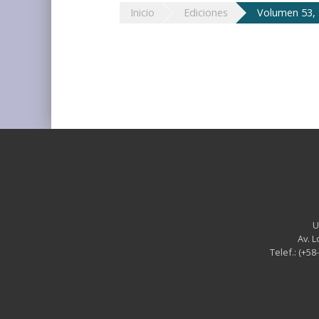
Inicio
Ediciones
Volumen 53,
U
Av. L
Telef.: (+58