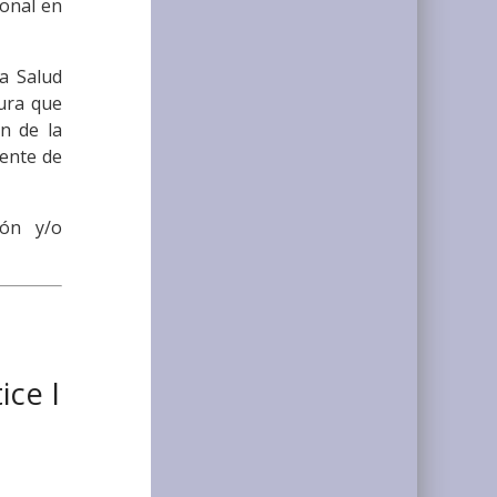
ional en
la Salud
tura que
n de la
iente de
ión y/o
ice I