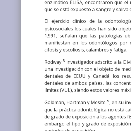
enzimático ELISA, encontraron que el
que se está expuesto a sangre y saliva
El ejercicio clínico de la odontolo
psícosociales los cuales han sido obje
1.991, señalan que las patologías ub
manifiestan en los odontólogos por co
cifosis y escoliosis, calambres y fatiga.
8
Rodway
investigador adscrito a la Div
una investigación con el objeto de med
dentales de EEUU y Canadá, los resu
dentales de ambos países, las concen
límites (VUL), siendo estos valores máx
9
Goldman, Hartman y Mesite
, en su i
que la práctica odontológica no está c
de grado de exposición a los agentes fí
embargo el tipo y grado de exposición
períodos de exposición.