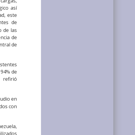
cargas,
gico así
ad, este
ntes de
o de las
ncia de
ntral de
istentes
e 94% de
refirió
tudio en
ados con
nezuela,
ilizados