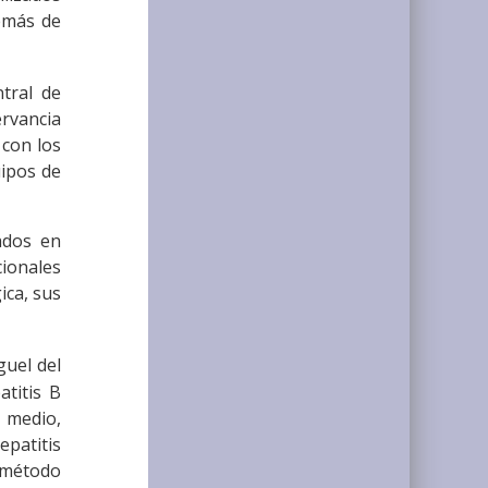
demás de
tral de
ervancia
 con los
uipos de
ados en
cionales
ica, sus
guel del
atitis B
s medio,
patitis
l método