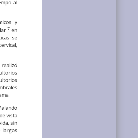
empo al
micos y
7
ilar
en
icas se
rvical,
 realizó
ultorios
ltorios
mbrales
gama.
eñalando
de vista
ida, sin
e largos