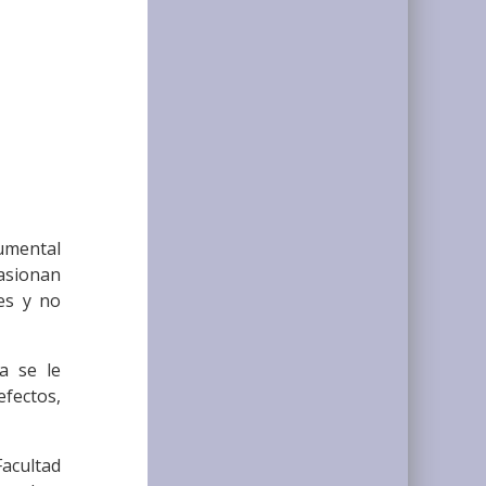
rumental
asionan
tes y no
a se le
efectos,
Facultad