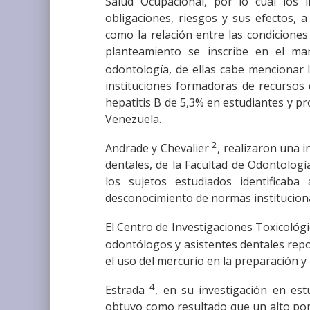
Salud Ocupacional, por lo cual los 
obligaciones, riesgos y sus efectos, a
como la relación entre las condiciones
planteamiento se inscribe en el mar
odontología, de ellas cabe mencionar
instituciones formadoras de recursos 
hepatitis B de 5,3% en estudiantes y pr
Venezuela.
2
Andrade y Chevalier
, realizaron una 
dentales, de la Facultad de Odontolog
los sujetos estudiados identificab
desconocimiento de normas instituciona
El Centro de Investigaciones Toxicológ
odontólogos y asistentes dentales repo
el uso del mercurio en la preparación y 
4
Estrada
, en su investigación en es
obtuvo como resultado que un alto porc