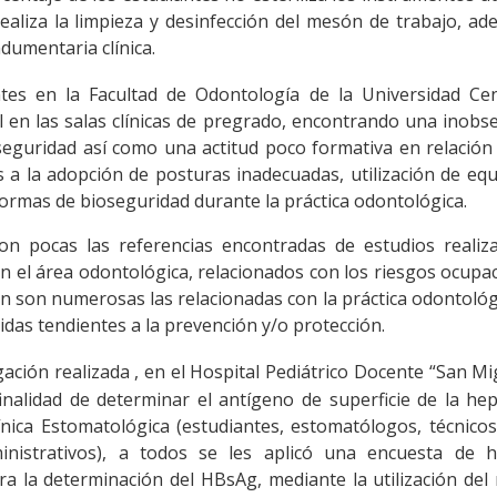
realiza la limpieza y desinfección del mesón de trabajo, a
dumentaria clínica.
ntes en la Facultad de Odontología de la Universidad Cen
l en las salas clínicas de pregrado, encontrando una inobs
seguridad así como una actitud poco formativa en relación
 a la adopción de posturas inadecuadas, utilización de eq
normas de bioseguridad durante la práctica odontológica.
on pocas las referencias encontradas de estudios realiz
n el área odontológica, relacionados con los riesgos ocupa
ón son numerosas las relacionadas con la práctica odontológ
didas tendientes a la prevención y/o protección.
igación realizada , en el Hospital Pediátrico Docente “San Mi
nalidad de determinar el antígeno de superficie de la hep
línica Estomatológica (estudiantes, estomatólogos, técnico
ministrativos), a todos se les aplicó una encuesta de he
a la determinación del HBsAg, mediante la utilización de