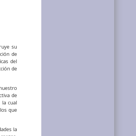
truye su
ción de
cas del
ción de
nuestro
ctiva de
 la cual
los que
dades la