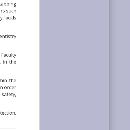
stabbing
ors such
y, acids
entistry
 Faculty
, in the
hin the
in order
safety,
ection,