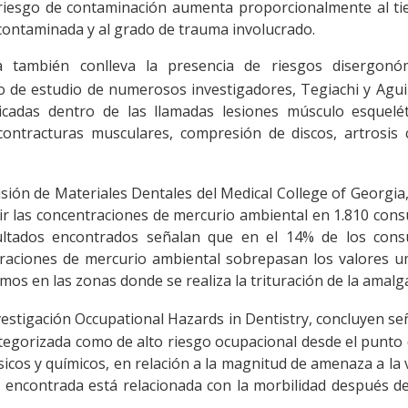
 riesgo de contaminación aumenta proporcionalmente al ti
 contaminada y al grado de trauma involucrado.
gía también conlleva la presencia de riesgos disergonó
to de estudio de numerosos investigadores, Tegiachi y Agu
icadas dentro de las llamadas lesiones músculo esquelét
ntracturas musculares, compresión de discos, artrosis ce
isión de Materiales Dentales del Medical College of Georgia,
ir las concentraciones de mercurio ambiental en 1.810 cons
ltados encontrados señalan que en el 14% de los consu
traciones de mercurio ambiental sobrepasan los valores u
imos en las zonas donde se realiza la trituración de la amal
nvestigación Occupational Hazards in Dentistry, concluyen s
ategorizada como de alto riesgo ocupacional desde el punto 
sicos y químicos, en relación a la magnitud de amenaza a la v
 encontrada está relacionada con la morbilidad después d