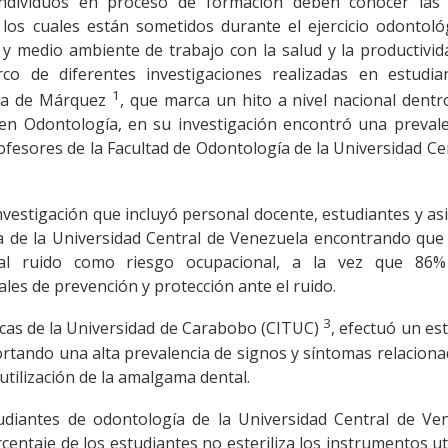
individuos en proceso de formación deben conocer las 
 los cuales están sometidos durante el ejercicio odontoló
 y medio ambiente de trabajo con la salud y la productivid
co de diferentes investigaciones realizadas en estudia
1
 la de Márquez
, que marca un hito a nivel nacional dentr
en Odontología, en su investigación encontró una prevale
ofesores de la Facultad de Odontología de la Universidad Ce
investigación que incluyó personal docente, estudiantes y as
ía de la Universidad Central de Venezuela encontrando qu
a al ruido como riesgo ocupacional, a la vez que 86% 
les de prevención y protección ante el ruido.
3
icas de la Universidad de Carabobo (CITUC)
, efectuó un es
rtando una alta prevalencia de signos y síntomas relacion
utilización de la amalgama dental.
tudiantes de odontología de la Universidad Central de Ve
entaje de los estudiantes no esteriliza los instrumentos ut