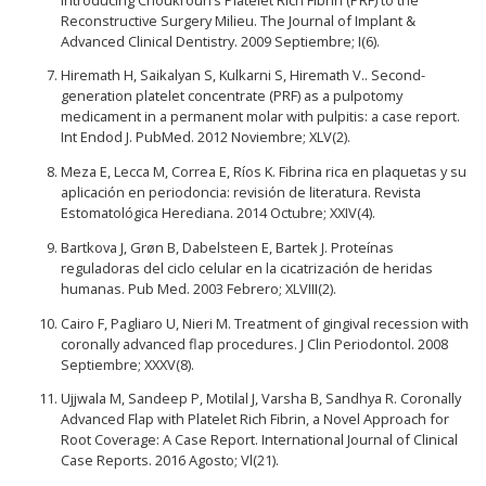
Reconstructive Surgery Milieu. The Journal of Implant &
Advanced Clinical Dentistry. 2009 Septiembre; I(6).
Hiremath H, Saikalyan S, Kulkarni S, Hiremath V.. Second-
generation platelet concentrate (PRF) as a pulpotomy
medicament in a permanent molar with pulpitis: a case report.
Int Endod J. PubMed. 2012 Noviembre; XLV(2).
Meza E, Lecca M, Correa E, Ríos K. Fibrina rica en plaquetas y su
aplicación en periodoncia: revisión de literatura. Revista
Estomatológica Herediana. 2014 Octubre; XXIV(4).
Bartkova J, Grøn B, Dabelsteen E, Bartek J. Proteínas
reguladoras del ciclo celular en la cicatrización de heridas
humanas. Pub Med. 2003 Febrero; XLVIII(2).
Cairo F, Pagliaro U, Nieri M. Treatment of gingival recession with
coronally advanced flap procedures. J Clin Periodontol. 2008
Septiembre; XXXV(8).
Ujjwala M, Sandeep P, Motilal J, Varsha B, Sandhya R. Coronally
Advanced Flap with Platelet Rich Fibrin, a Novel Approach for
Root Coverage: A Case Report. International Journal of Clinical
Case Reports. 2016 Agosto; Vl(21).