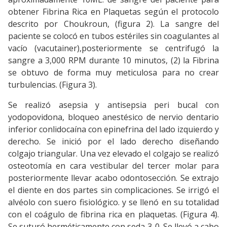
obtener Fibrina Rica en Plaquetas según el protocolo
descrito por Choukroun, (figura 2). La sangre del
paciente se colocó en tubos estériles sin coagulantes al
vacío (vacutainer),posteriormente se centrifugó la
sangre a 3,000 RPM durante 10 minutos, (2) la Fibrina
se obtuvo de forma muy meticulosa para no crear
turbulencias. (Figura 3).
Se realizó asepsia y antisepsia peri bucal con
yodopovidona, bloqueo anestésico de nervio dentario
inferior conlidocaína con epinefrina del lado izquierdo y
derecho. Se inició por el lado derecho diseñando
colgajo triangular. Una vez elevado el colgajo se realizó
osteotomía en cara vestibular del tercer molar para
posteriormente llevar acabo odontosección. Se extrajo
el diente en dos partes sin complicaciones. Se irrigó el
alvéolo con suero fisiológico. y se llenó en su totalidad
con el coágulo de fibrina rica en plaquetas. (Figura 4).
Se suturó herméticamente con seda 3-0. Se llevó a cabo