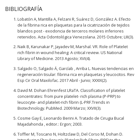
BIBLIOGRAFÍA
Lobatón A, Mantilla A, Felzani R, Suárez D, González A. Efecto
de la fibrina rica en plaquetas para la cicatrización de tejidos
blandos post - exodoncia de terceros molares inferiores
retenidos. Acta Odontológica Venezolana. 2015 Octubre; LIII(3).
Naik B, Karunakar P, Jayadev M, Marshal. VR. Role of Platelet
rich fibrin in wound healing: A critical review. US National
Library of Medicine. 2013 Agosto; XVI(4).
Salgado O, Salgado Á, Garcíab , Arriba L. Nuevas tendencias en
regeneración tisular: fibrina rica en plaquetas y leucocitos. Rev
Esp Cir Oral Maxilofac. 2017 Abril - Junio; XXXIX(2).
David M. Dohan Ehrenfest LRaTA. Classification of platelet
concentrates: from pure platelet- rich plasma (P-PRP) to
leucocyte- and platelet-rich fibrin (L-PRF.Trends in
Biotechnology. PubMed. 2009 Marzo; XXVII(3).
Cosme Gay E, Leonardo Berini A. Tratado de Cirugia Bucal
Majadahonda , editor.: Ergon; 2003.
Toffler M, Toscano N, Holtzclaw D, Del Corso M, Dohan D.
Introducing Choukroun’s Platelet Rich Fibrin (PRF) to the