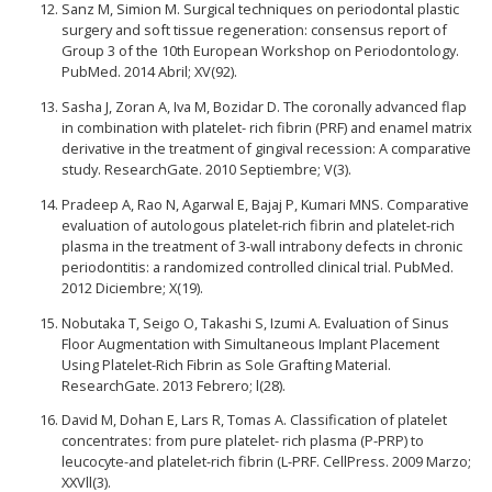
Sanz M, Simion M. Surgical techniques on periodontal plastic
surgery and soft tissue regeneration: consensus report of
Group 3 of the 10th European Workshop on Periodontology.
PubMed. 2014 Abril; XV(92).
Sasha J, Zoran A, Iva M, Bozidar D. The coronally advanced flap
in combination with platelet- rich fibrin (PRF) and enamel matrix
derivative in the treatment of gingival recession: A comparative
study. ResearchGate. 2010 Septiembre; V(3).
Pradeep A, Rao N, Agarwal E, Bajaj P, Kumari MNS. Comparative
evaluation of autologous platelet-rich fibrin and platelet-rich
plasma in the treatment of 3-wall intrabony defects in chronic
periodontitis: a randomized controlled clinical trial. PubMed.
2012 Diciembre; X(19).
Nobutaka T, Seigo O, Takashi S, Izumi A. Evaluation of Sinus
Floor Augmentation with Simultaneous Implant Placement
Using Platelet-Rich Fibrin as Sole Grafting Material.
ResearchGate. 2013 Febrero; l(28).
David M, Dohan E, Lars R, Tomas A. Classification of platelet
concentrates: from pure platelet- rich plasma (P-PRP) to
leucocyte-and platelet-rich fibrin (L-PRF. CellPress. 2009 Marzo;
XXVll(3).