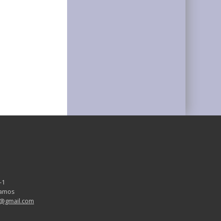
-1
aramos
v@gmail.com