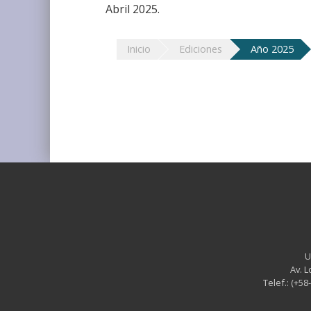
Abril 2025.
Inicio
Ediciones
Año 2025
U
Av. L
Telef.: (+58