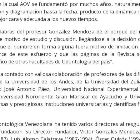
n la cual AOV se fundamentó por muchos años, naturalme
n y diagramación hasta la fecha; producto de la dinámica
ejor cara y adecuada a los nuevos tiempos.
alabras del profesor González Mendoza de el porqué del
e motivo de estudio y discusión, llegándose a la decisión 
 que el nombre en forma alguna fuera motivo de limitación.
ance de este esfuerzo y que las páginas de la Revista si
fico de otras Facultades de Odontología del país”.
ha contado con valiosa colaboración de profesores de las di
 de la Universidad de los Andes, de la Universidad del Zuli
d José Antonio Páez, Universidad Nacional Experimental
niversidad Nororiental Gran Mariscal de Ayacucho y Univ
as y prestigiosas instituciones universitarias y científicas 
dontológica Venezolana ha tenido varios directores al resg
fundación. Su Director Fundador, Víctor Gonzales Mendoza
87), Luis Alonso Calatrava (1987-1994), Óscar Quirós (199