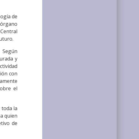
logía de
 órgano
 Central
uturo.
. Según
turada y
ctividad
ción con
adamente
sobre el
 toda la
ra quien
etivo de