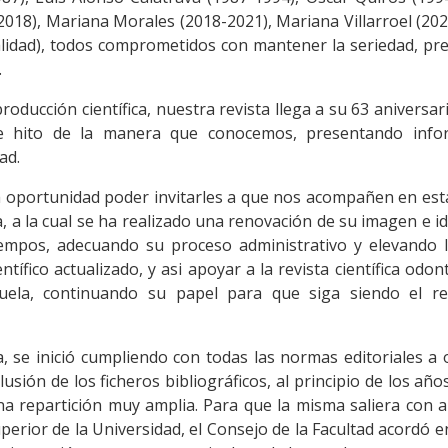
018), Mariana Morales (2018-2021), Mariana Villarroel (20
alidad), todos comprometidos con mantener la seriedad, pre
.
roducción científica, nuestra revista llega a su 63 aniversar
e hito de la manera que conocemos, presentando info
ad.
a oportunidad poder invitarles a que nos acompañen en es
 a la cual se ha realizado una renovación de su imagen e i
iempos, adecuando su proceso administrativo y elevando 
ntífico actualizado, y asi apoyar a la revista científica odon
uela, continuando su papel para que siga siendo el re
 se inició cumpliendo con todas las normas editoriales a 
usión de los ficheros bibliográficos, al principio de los años
una repartición muy amplia. Para que la misma saliera con 
uperior de la Universidad, el Consejo de la Facultad acordó 