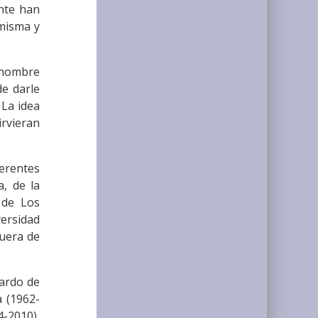
nte han
 misma y
 nombre
de darle
 La idea
rvieran
ferentes
a, de la
 de Los
ersidad
fuera de
uardo de
 (1962-
4-2010),