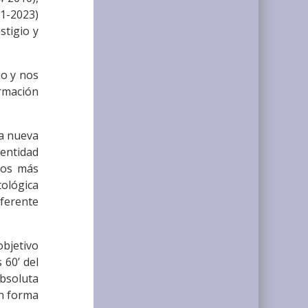
21-2023)
stigio y
io y nos
rmación
ta nueva
dentidad
los más
tológica
ferente
objetivo
 60’ del
absoluta
en forma