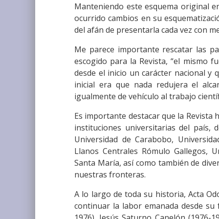
Manteniendo este esquema original e
ocurrido cambios en su esquematizació
del afán de presentarla cada vez con m
Me parece importante rescatar las p
escogido para la Revista, “el mismo fu
desde el inicio un carácter nacional y
inicial era que nada redujera el alc
igualmente de vehículo al trabajo cientí
Es importante destacar que la Revista 
instituciones universitarias del país,
Universidad de Carabobo, Universida
Llanos Centrales Rómulo Gallegos, U
Santa María, así como también de divers
nuestras fronteras.
A lo largo de toda su historia, Acta O
continuar la labor emanada desde su 
1976), Jesús Saturno Canelón (1976-19