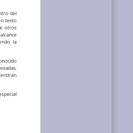
ntro del
en texto
re otros
alcance
endo la
conocido
dexadas.
 tendrán
especial