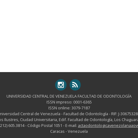
UNIVERSIDAD CENTRAL DE VENEZUELA FACULTAD DE ODONTOLOGÍA
ISSN impreso: 0001-6365
ISSN online: 3079-7187
niversidad Central de Venezuela - Facultad de Odontología - RIF: J-30675328
os Ilustres, Ciudad Universitaria, Edif. Facultad de Odontología, Los Chagu
-212) 605.3814 - Código Postal 1051 - E-mail:
actaodontologicavenezolanaao
Caracas - Venezuela