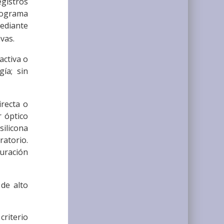
egistros
programa
mediante
ivas.
activa o
ía; sin
irecta o
r óptico
silicona
ratorio.
uración
 de alto
criterio