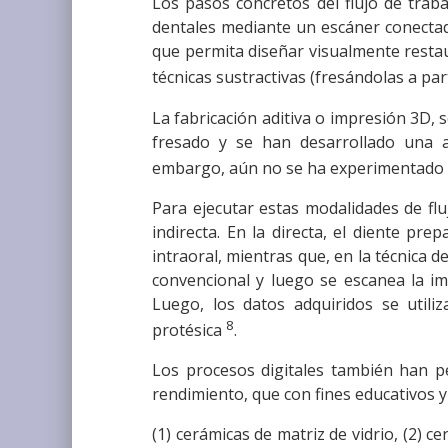
Los pasos concretos del flujo de traba
dentales mediante un escáner conectad
que permita diseñar visualmente restau
técnicas sustractivas (fresándolas a pa
La fabricación aditiva o impresión 3D, s
fresado y se han desarrollado una a
embargo, aún no se ha experimentado 
Para ejecutar estas modalidades de fluj
indirecta. En la directa, el diente pr
intraoral, mientras que, en la técnica d
convencional y luego se escanea la im
Luego, los datos adquiridos se utili
8
protésica
.
Los procesos digitales también han pe
rendimiento, que con fines educativos y 
(1) cerámicas de matriz de vidrio, (2) ce