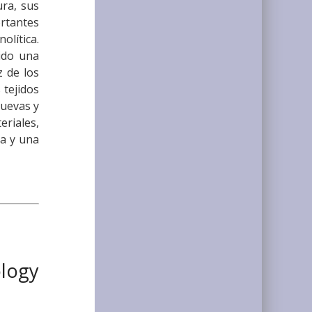
ura, sus
rtantes
olítica.
ido una
z de los
 tejidos
nuevas y
eriales,
ca y una
ology