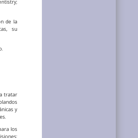
tistry;
ón de la
cas, su
o.
a tratar
 blandos
ánicas y
es.
ara los
siones;