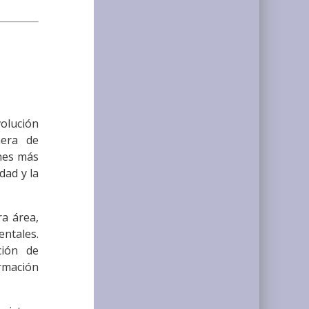
volución
nera de
ones más
dad y la
a área,
entales.
ción de
ormación