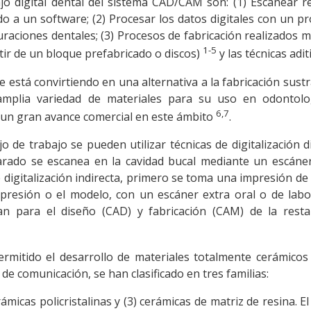
jo digital dental del sistema CAD/CAM son: (1) Escanear r
o a un software; (2) Procesar los datos digitales con un 
raciones dentales; (3) Procesos de fabricación realizados 
1-5
rtir de un bloque prefabricado o discos)
y las técnicas adit
e está convirtiendo en una alternativa a la fabricación sustr
mplia variedad de materiales para su uso en odontolog
6,7
un gran avance comercial en este ámbito
.
o de trabajo se pueden utilizar técnicas de digitalización d
eparado se escanea en la cavidad bucal mediante un escáne
e digitalización indirecta, primero se toma una impresión de 
presión o el modelo, con un escáner extra oral o de labo
zan para el diseño (CAD) y fabricación (CAM) de la resta
rmitido el desarrollo de materiales totalmente cerámicos
de comunicación, se han clasificado en tres familias:
rámicas policristalinas y (3) cerámicas de matriz de resina. El 