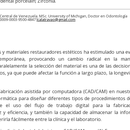
 dental porcelain; Zirconia.
d Central de Venezuela. MSc. University of Michigan, Doctor en Odontología
 0009-0003-9500-4847
lcalatravao@gmail.com
 y materiales restauradores estéticos ha estimulado una e
ontemporánea, provocando un cambio radical en la ma
paralelamente la selección del material es una de las decisi
s, ya que puede afectar la función a largo plazo, la longevi
fabricación asistida por computadora (CAD/CAM) en nuestr
rmática para diseñar diferentes tipos de procedimientos d
el uso del flujo de trabajo digital para la fabrica
 y eficiencia, y también la capacidad de almacenar la inf
irla fácilmente entre la clínica y el laboratorio.