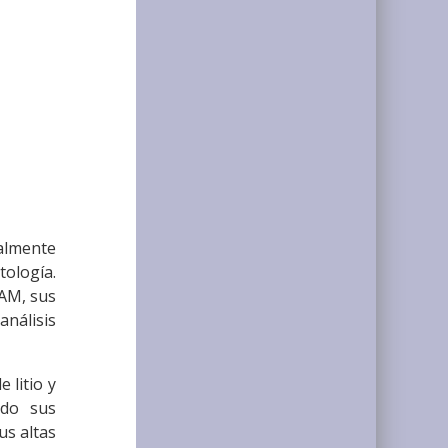
palmente
tología.
CAM, sus
análisis
 litio y
ndo sus
us altas