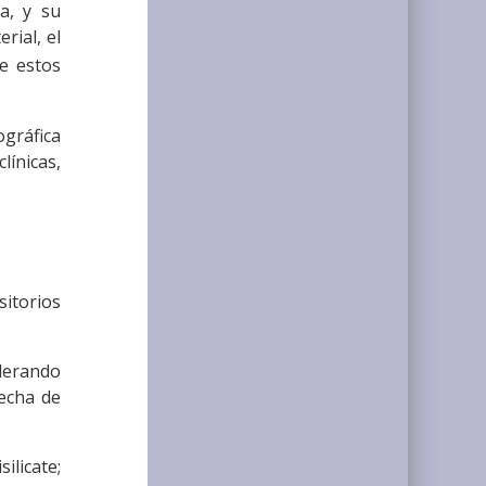
a, y su
rial, el
de estos
ográfica
línicas,
itorios
iderando
fecha de
ilicate;