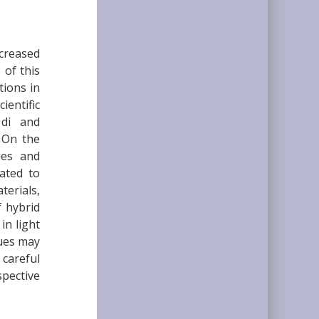
creased
 of this
tions in
ientific
 di and
. On the
ies and
lated to
terials,
f hybrid
in light
sues may
 careful
spective