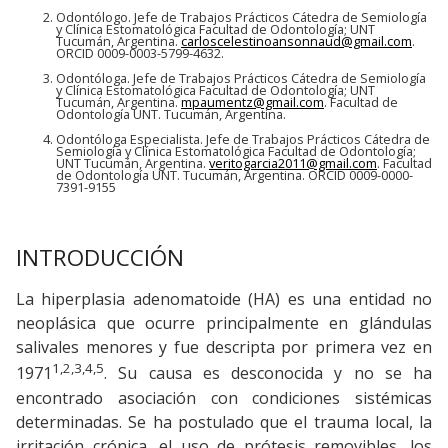
Odontólogo. Jefe de Trabajos Prácticos Cátedra de Semiología
y Clínica Estomatológica Facultad de Odontología; UNT
Tucumán, Argentina.
carloscelestinoansonnaud@gmail.com
.
ORCID 0009-0003-5799-4632.
Odontóloga. Jefe de Trabajos Prácticos Cátedra de Semiología
y Clínica Estomatológica Facultad de Odontología; UNT
Tucumán, Argentina.
mpaumentz@gmail.com
. Facultad de
Odontología UNT. Tucumán, Argentina.
Odontóloga Especialista. Jefe de Trabajos Prácticos Cátedra de
Semiología y Clínica Estomatológica Facultad de Odontología;
UNT Tucumán, Argentina.
veritogarcia2011@gmail.com
. Facultad
de Odontología UNT. Tucumán, Argentina. ORCID 0009-0000-
7391-9155
INTRODUCCIÓN
La hiperplasia adenomatoide (HA) es una entidad no
neoplásica que ocurre principalmente en glándulas
salivales menores y fue descripta por primera vez en
1,2,3,4,5
1971
. Su causa es desconocida y no se ha
encontrado asociación con condiciones sistémicas
determinadas. Se ha postulado que el trauma local, la
irritación crónica, el uso de prótesis removibles, los