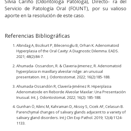
Silvia Cariño (Odontóloga Patóloga), Directo- ra del
Servicio de Patología Oral (FOUNT), por su valioso
aporte en la resolución de este caso.
Referencias Bibliográficas
Altındag A, Bozkurt P, Bilecenoglu B, Orhan K. Adenomatoid
Hyperplasia of the Oral Cavity: A Diagnostic Dilemma. EADS.
2021; 48(2):84-7.
Ahumada- Ossandon, R. & Claveria-Jimenez, R. Adenomatoid
hyperplasia in maxillary alveolar ridge: an unusual
presentation. Int. J. Odontostomat. 2022; 16(2):185-188.
Ahumada-Ossandón R, Clavería-Jiménez R. Hiperplasia
Adenomatoide en Reborde Alveolar Maxilar: Una Presentación
Inusual. Int. J. Odontostomat. 2022; 16(2): 185-188.
Gunhan Ö, Kılınc M, Kahraman D, Aksoy S, Cicek AF, Celasun B.
Parenchymal changes of salivary glands adjacent to a variety of
salivary gland disorders. Int J Clin Exp Pathol. 2019; 12(4):1124-
1133.