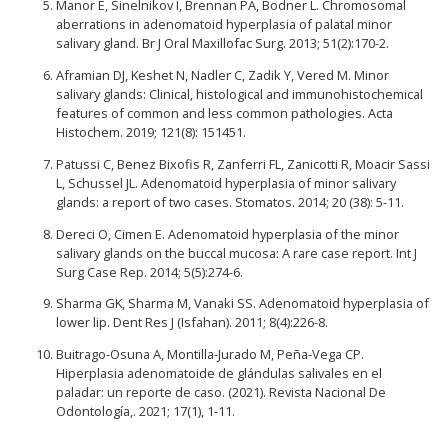
Manor E, Sinelnikov I, Brennan PA, Bodner L. Chromosomal
aberrations in adenomatoid hyperplasia of palatal minor
salivary gland. Br J Oral Maxillofac Surg. 2013; 51(2):170-2.
Aframian DJ, Keshet N, Nadler C, Zadik Y, Vered M. Minor
salivary glands: Clinical, histological and immunohistochemical
features of common and less common pathologies. Acta
Histochem. 2019; 121(8): 151451.
Patussi C, Benez Bixofis R, Zanferri FL, Zanicotti R, Moacir Sassi
L, Schussel JL. Adenomatoid hyperplasia of minor salivary
glands: a report of two cases. Stomatos. 2014; 20 (38): 5-11.
Dereci O, Cimen E. Adenomatoid hyperplasia of the minor
salivary glands on the buccal mucosa: A rare case report. Int J
Surg Case Rep. 2014; 5(5):274-6.
Sharma GK, Sharma M, Vanaki SS. Adenomatoid hyperplasia of
lower lip. Dent Res J (Isfahan). 2011; 8(4):226-8.
Buitrago-Osuna A, Montilla-Jurado M, Peña-Vega CP.
Hiperplasia adenomatoide de glándulas salivales en el
paladar: un reporte de caso. (2021). Revista Nacional De
Odontología,. 2021; 17(1), 1-11.